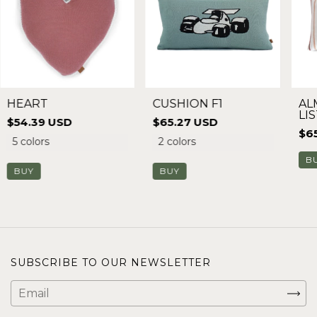
HEART
CUSHION F1
AL
LI
$54.39 USD
$65.27 USD
$6
5 colors
2 colors
B
BUY
BUY
SUBSCRIBE TO OUR NEWSLETTER