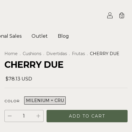
0
onal Sales
Outlet
Blog
Home
.
Cushions
.
Divertidas
.
Frutas
.
CHERRY DUE
CHERRY DUE
$78.13 USD
MILENIUM + CRU
COLOR