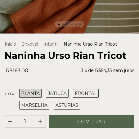
Início
.
Enxoval
.
Infantil
.
Naninha Urso Rian Tricot
Naninha Urso Rian Tricot
R$163,00
3
x de
R$54,33
sem juros
PLANTA
JATIUCA
FRONTAL
COR
MARSELHA
ASTURIAS