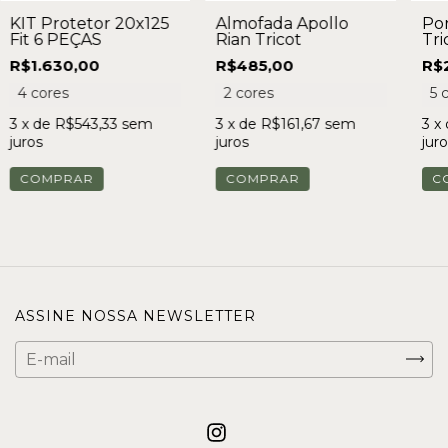
KIT Protetor 20x125
Almofada Apollo
Por
Fit 6 PEÇAS
Rian Tricot
Tri
R$1.630,00
R$485,00
R$
4 cores
2 cores
5 
3
x de
R$543,33
sem
3
x de
R$161,67
sem
3
x
juros
juros
juro
COMPRAR
COMPRAR
C
ASSINE NOSSA NEWSLETTER