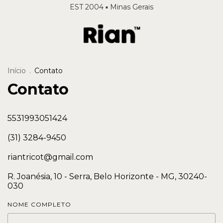
EST 2004 ▪️ Minas Gerais
Início
.
Contato
Contato
5531993051424
(31) 3284-9450
riantricot@gmail.com
R. Joanésia, 10 - Serra, Belo Horizonte - MG, 30240-
030
NOME COMPLETO