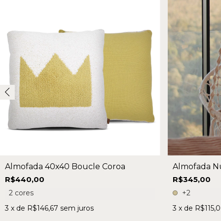
Almofada Nu
Almofada 40x40 Boucle Coroa
R$345,00
R$440,00
+2
2 cores
3
x de
R$115,
3
x de
R$146,67
sem juros