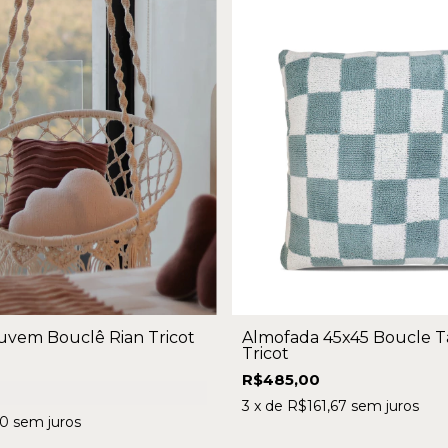
vem Bouclê Rian Tricot
Almofada 45x45 Boucle T
Tricot
R$485,00
3
x de
R$161,67
sem juros
00
sem juros