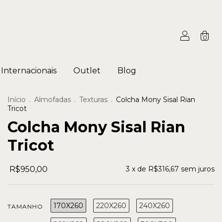
0
Internacionais
Outlet
Blog
Início
.
Almofadas
.
Texturas
.
Colcha Mony Sisal Rian
Tricot
Colcha Mony Sisal Rian
Tricot
R$950,00
3
x de
R$316,67
sem juros
170X260
220X260
240X260
TAMANHO