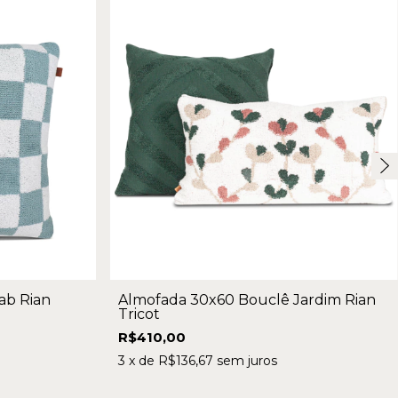
ab Rian
Almofada 30x60 Bouclê Jardim Rian
Tricot
R$410,00
3
x de
R$136,67
sem juros