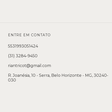
ENTRE EM CONTATO
5531993051424
(31) 3284-9450
riantricot@gmail.com
R. Joanésia, 10 - Serra, Belo Horizonte - MG, 30240-
030