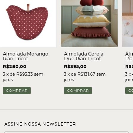
Almofada Cereja
Alm
Almofada Morango
Due Rian Tricot
Ria
Rian Tricot
R$395,00
R$
R$280,00
3
x de
R$131,67
sem
3
x
3
x de
R$93,33
sem
juros
juro
juros
COMPRAR
C
COMPRAR
ASSINE NOSSA NEWSLETTER