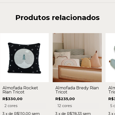
Produtos relacionados
Almofada Bredy Rian
Almofada Rocket
Alm
Tricot
Rian Tricot
Tri
R$235,00
R$330,00
R$
12 cores
2 cores
5 
3
x de
R$78,33
sem
3
x de
R$110,00
sem
3
x