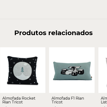
Produtos relacionados
Almofada Rocket
Almofada F1 Rian
Al
Rian Tricot
Tricot
Lis