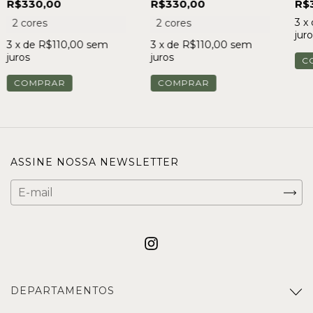
R$330,00
R$330,00
R$
3
x
2 cores
2 cores
juro
3
x de
R$110,00
sem
3
x de
R$110,00
sem
juros
juros
C
COMPRAR
COMPRAR
ASSINE NOSSA NEWSLETTER
DEPARTAMENTOS