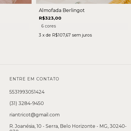
Almofada Berlingot
t
R$323,00
6 cores
3
x de
R$107,67
sem juros
ENTRE EM CONTATO
5531993051424
(31) 3284-9450
riantricot@gmail.com
R. Joanésia, 10 - Serra, Belo Horizonte - MG, 30240-