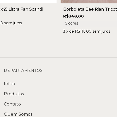
x45 Listra Fan Scandi
Borboleta Bee Rian Trico
R$348,00
00
sem juros
5 cores
3
x de
R$116,00
sem juros
DEPARTAMENTOS
Início
Produtos
Contato
Quem Somos