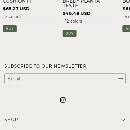
BREDY PLANTA
CUSHION F1
BO
TESTE
$65.27 USD
$6
$46.48 USD
2 colors
5 
12 colors
BUY
B
BUY
SUBSCRIBE TO OUR NEWSLETTER
SHOP