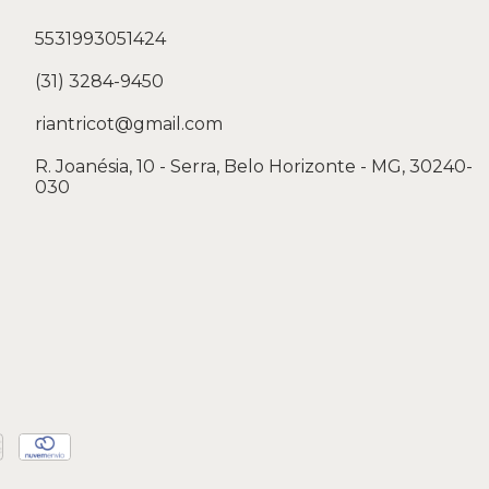
5531993051424
(31) 3284-9450
riantricot@gmail.com
R. Joanésia, 10 - Serra, Belo Horizonte - MG, 30240-
030