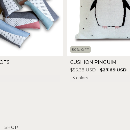
50
%
OFF
OTS
CUSHION PINGUIM
$55.38 USD
$27.69 USD
3 colors
SHOP