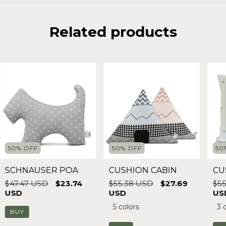
Related products
50
%
OFF
50
%
OFF
50
SCHNAUSER POA
CUSHION CABIN
CU
$47.47 USD
$23.74
$55.38 USD
$27.69
$55
USD
USD
US
5 colors
3 