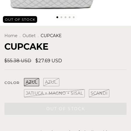
OUT OF STOCK
Home
.
Outlet
.
CUPCAKE
CUPCAKE
$55.38 USD
$27.69 USD
AZUL
AZUL.
COLOR
JATIUCA + MAGNO + SISAL
SCANDI